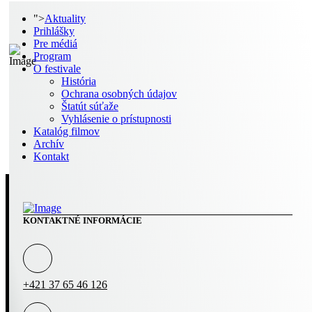
">
Aktuality
Prihlášky
Pre médiá
Program
O festivale
História
Ochrana osobných údajov
Štatút súťaže
Vyhlásenie o prístupnosti
Katalóg filmov
Archív
Kontakt
KONTAKTNÉ INFORMÁCIE
+421 37 65 46 126