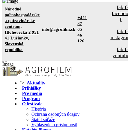
fab fa
Národné
faceboo
poľnohospodárske
+421
f
a potravinárske
37
centrum,
info@agrofilm.sk
65
fab fa
Hlohovecká 2 951
46
instagra
41 Lužianky,
126
Slovenská
fab fa
republika
youtube
">
Aktuality
Prihlášky
Pre médiá
Program
O festivale
História
Ochrana osobných údajov
Štatút súťaže
Vyhlásenie o prístupnosti
Katalóg filmov