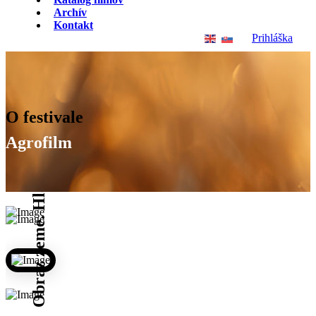
Archív
Kontakt
Prihláška
Obraz zeme. Hlas prírody. Sila filmu.
O festivale
Agrofilm