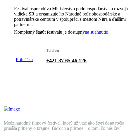
Festival usporadúva Ministerstvo pôdohospodárstva a rozvoja
vidieka SR a organizuje ho Národné poľnohospodárske a
potravinárske centrum v spolupráci s mestom Nitra a ďalšími
partnermi.
Kompletný štatút festivalu je dostupný
na stiahnutie
Telefón
Prihláška
+421 37 65 46 126
Medzinárodný filmový festival, ktorý už viac ako štyri desaťročia
prináša príbehy o krajine, ľuďoch a prírode – o tom, čo nás živí,