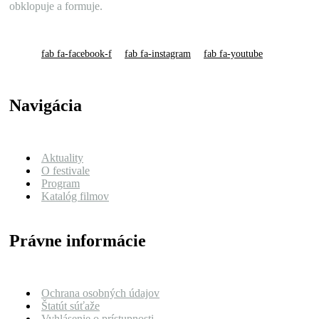
obklopuje a formuje.
fab fa-facebook-f
fab fa-instagram
fab fa-youtube
Navigácia
Aktuality
O festivale
Program
Katalóg filmov
Právne informácie
Ochrana osobných údajov
Štatút súťaže
Vyhlásenie o prístupnosti